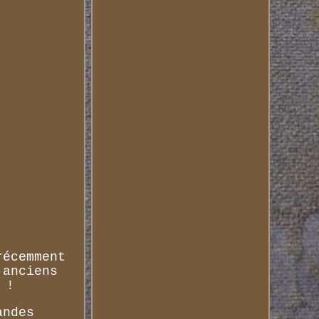
récemment
 anciens
 !
andes