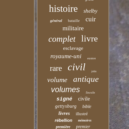
histoire
shelby
cuir
général
bataille
militaire
livre
complet
esclavage
royaume-uni
easton
civil
rare
john
antique
volume
volumes
lincoln
civile
signé
gettysburg
bible
livres
illustré
rébellion
mémoires
premier
première