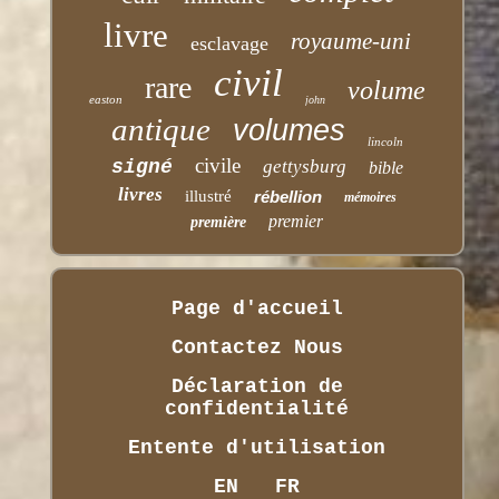
livre
royaume-uni
esclavage
civil
rare
volume
easton
john
antique
volumes
lincoln
civile
signé
gettysburg
bible
livres
illustré
rébellion
mémoires
premier
première
Page d'accueil
Contactez Nous
Déclaration de
confidentialité
Entente d'utilisation
EN
FR