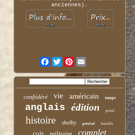
anciennes).
vie
américain
confédéré
temps
anglais
édition
grand
histoire
shelby
général
bataille
complet
cuir
militaire