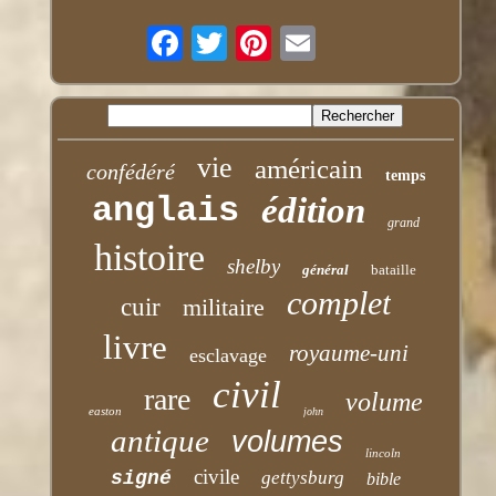
vie
américain
confédéré
temps
anglais
édition
grand
histoire
shelby
général
bataille
complet
cuir
militaire
livre
royaume-uni
esclavage
civil
rare
volume
easton
john
antique
volumes
lincoln
civile
signé
gettysburg
bible