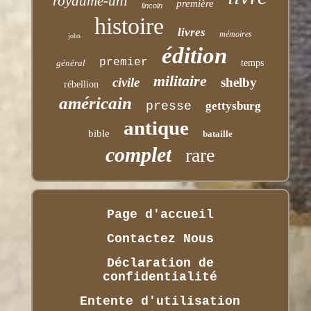
royaume-uni
première
lincoln
histoire
livres
mémoires
john
édition
premier
général
temps
militaire
civile
shelby
rébellion
américain
presse
gettysburg
antique
bible
bataille
complet
rare
Page d'accueil
Contactez Nous
Déclaration de
confidentialité
Entente d'utilisation