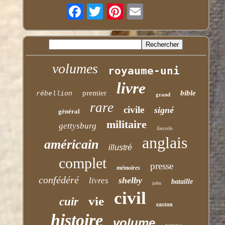
volumes
royaume-uni
livre
premier
bible
rébellion
grand
rare
civile
signé
général
militaire
gettysburg
lincoln
anglais
américain
illustré
complet
presse
mémoires
confédéré
shelby
livres
bataille
john
civil
vie
cuir
easton
histoire
volume