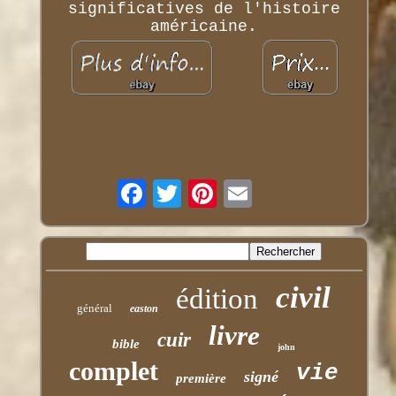
significatives de l'histoire
américaine.
civil
édition
général
easton
livre
cuir
bible
john
complet
vie
signé
première