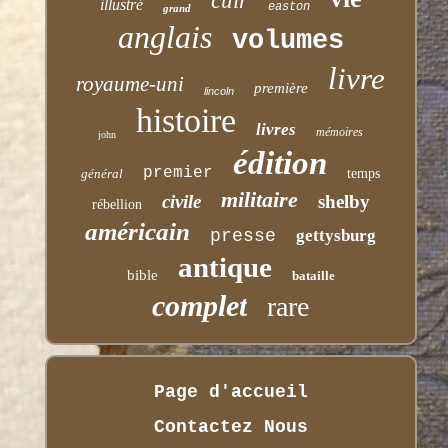
cuir
illustré
easton
grand
anglais
volumes
livre
royaume-uni
première
lincoln
histoire
livres
mémoires
john
édition
premier
général
temps
militaire
civile
shelby
rébellion
américain
presse
gettysburg
antique
bible
bataille
complet
rare
Page d'accueil
Contactez Nous