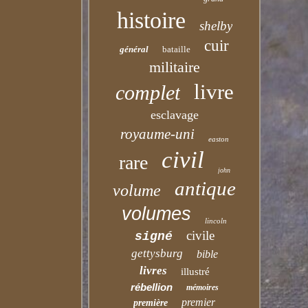
histoire
shelby
cuir
général
bataille
militaire
livre
complet
esclavage
royaume-uni
easton
civil
rare
john
antique
volume
volumes
lincoln
civile
signé
gettysburg
bible
livres
illustré
rébellion
mémoires
premier
première