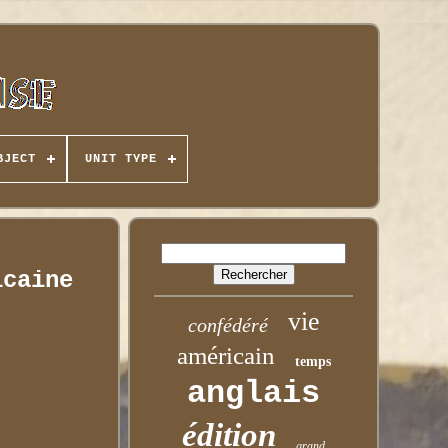
BJECT
UNIT TYPE
icaine
vie
confédéré
américain
temps
anglais
édition
grand