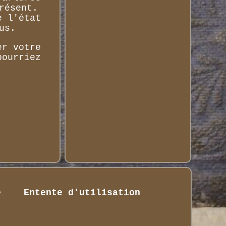
résent.
e l'état
us.
er votre
pourriez
é
Entente d'utilisation