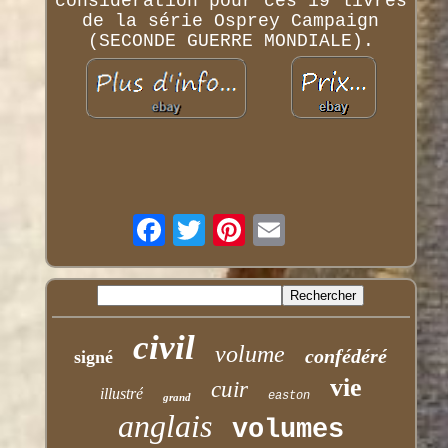
considération pour ces 19 livres
de la série Osprey Campaign
(SECONDE GUERRE MONDIALE).
civil
volume
confédéré
signé
vie
cuir
illustré
easton
grand
anglais
volumes