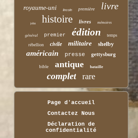
livre
royaume-uni
première
lincoln
histoire
livres
mémoires
john
édition
premier
général
temps
militaire
civile
shelby
rébellion
américain
presse
gettysburg
antique
bible
bataille
complet
rare
Page d'accueil
Contactez Nous
Déclaration de
confidentialité