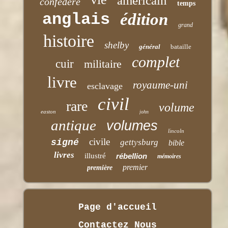
américain
confédéré
temps
anglais
édition
grand
histoire
shelby
général
bataille
complet
cuir
militaire
livre
royaume-uni
esclavage
civil
rare
volume
easton
john
antique
volumes
lincoln
civile
signé
gettysburg
bible
livres
illustré
rébellion
mémoires
premier
première
Page d'accueil
Contactez Nous