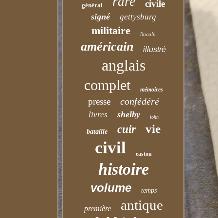
rare
civile
général
signé
gettysburg
militaire
lincoln
américain
illustré
anglais
complet
mémoires
confédéré
presse
shelby
livres
john
vie
cuir
bataille
civil
easton
histoire
volume
temps
antique
première