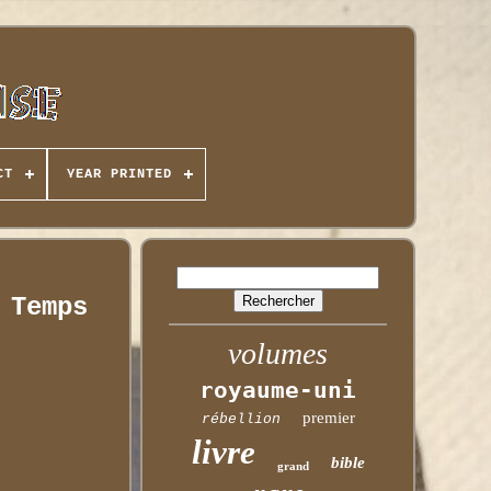
CT
YEAR PRINTED
 Temps
volumes
royaume-uni
premier
rébellion
livre
bible
grand