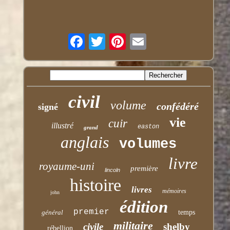
civil
volume
confédéré
signé
vie
cuir
illustré
easton
grand
anglais
volumes
livre
royaume-uni
première
lincoln
histoire
livres
mémoires
john
édition
premier
général
temps
militaire
civile
shelby
rébellion