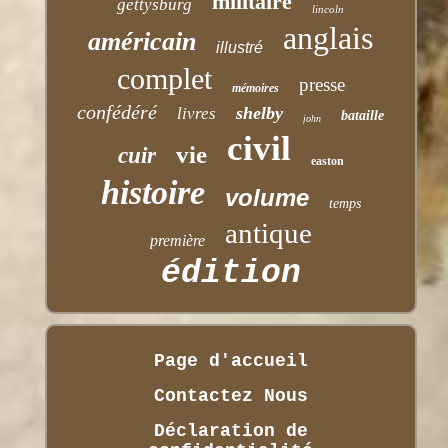
militaire
gettysburg
lincoln
anglais
américain
illustré
complet
presse
mémoires
confédéré
shelby
livres
bataille
john
civil
vie
cuir
easton
histoire
volume
temps
antique
première
édition
Page d'accueil
Contactez Nous
Déclaration de