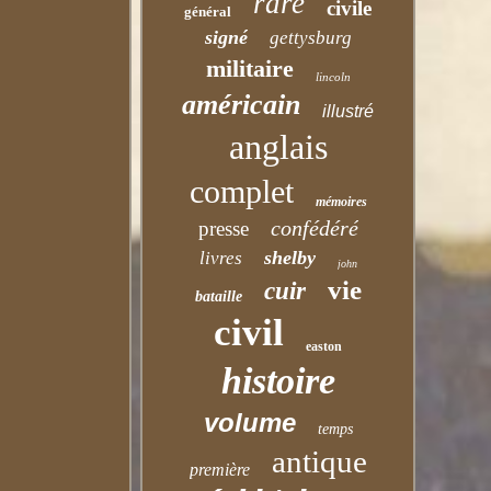
rare
civile
général
signé
gettysburg
militaire
lincoln
américain
illustré
anglais
complet
mémoires
confédéré
presse
shelby
livres
john
vie
cuir
bataille
civil
easton
histoire
volume
temps
antique
première