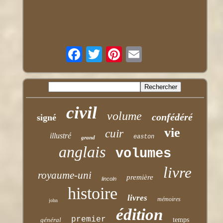
civil
volume
confédéré
signé
vie
cuir
illustré
easton
grand
anglais
volumes
livre
royaume-uni
première
lincoln
histoire
livres
mémoires
john
édition
premier
général
temps