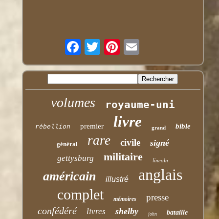
volumes
royaume-uni
livre
premier
bible
rébellion
grand
rare
civile
signé
général
militaire
gettysburg
lincoln
anglais
américain
illustré
complet
presse
mémoires
confédéré
shelby
livres
bataille
john