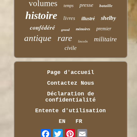
volumes
presse
temps
bataille
histoire
shelby
livres
illustré
confédéré
premier
mémoires
grand
antique
rare
militaire
lincoln
civile
Page d'accueil
Contactez Nous
Déclaration de
confidentialité
Entente d'utilisation
EN
FR