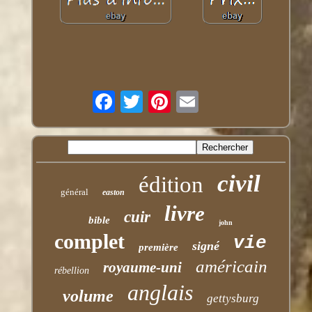
civil
édition
général
easton
livre
cuir
bible
john
complet
vie
signé
première
américain
royaume-uni
rébellion
anglais
volume
gettysburg