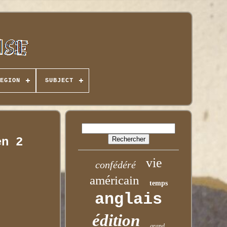
EGION
SUBJECT
en 2
vie
confédéré
américain
temps
anglais
édition
grand