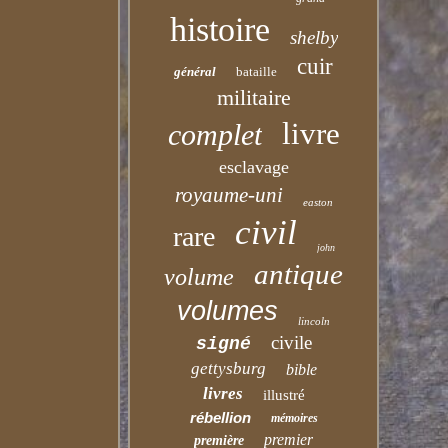
histoire
shelby
cuir
général
bataille
militaire
livre
complet
esclavage
royaume-uni
easton
civil
rare
john
antique
volume
volumes
lincoln
civile
signé
gettysburg
bible
livres
illustré
rébellion
mémoires
premier
première