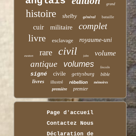
anglais
édition
grand
histoire
shelby
général
bataille
complet
cuir
militaire
livre
royaume-uni
esclavage
civil
rare
volume
easton
john
antique
volumes
lincoln
civile
signé
gettysburg
bible
livres
illustré
rébellion
mémoires
premier
première
Page d'accueil
Contactez Nous
Déclaration de