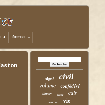
E
ÉDITEUR
Easton
civil
signé
volume
confédéré
cuir
illustré
grand
vie
easton