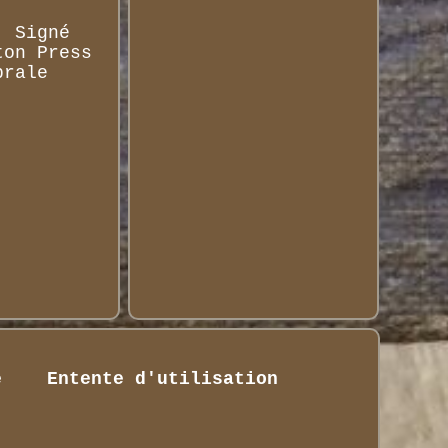
, Signé
ton Press
brale
é
Entente d'utilisation