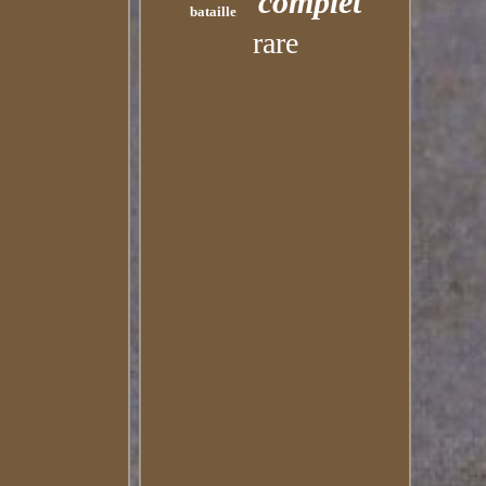
complet
bataille
rare