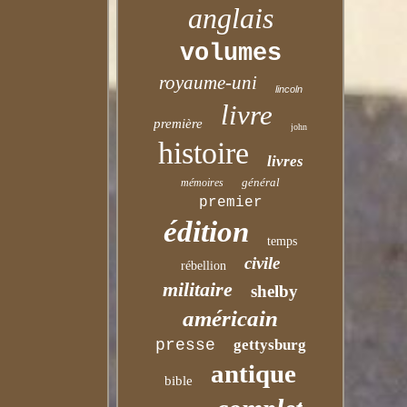
anglais
volumes
royaume-uni
lincoln
livre
première
john
histoire
livres
général
mémoires
premier
édition
temps
civile
rébellion
militaire
shelby
américain
presse
gettysburg
antique
bible