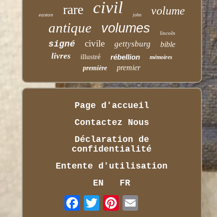
civil
rare
volume
easton
john
antique
volumes
lincoln
civile
signé
gettysburg
bible
livres
illustré
rébellion
mémoires
premier
première
Page d'accueil
Contactez Nous
Déclaration de
confidentialité
Entente d'utilisation
EN
FR