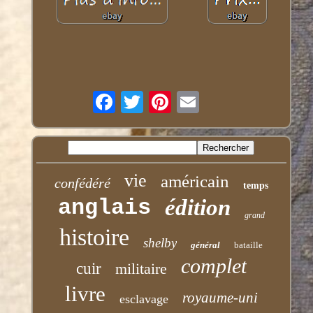
vie
américain
confédéré
temps
anglais
édition
grand
histoire
shelby
général
bataille
complet
cuir
militaire
livre
royaume-uni
esclavage