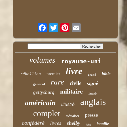
volumes
royaume-uni
livre
premier
bible
rébellion
grand
rare
civile
signé
général
militaire
gettysburg
lincoln
anglais
américain
illustré
complet
presse
mémoires
confédéré
shelby
livres
bataille
john