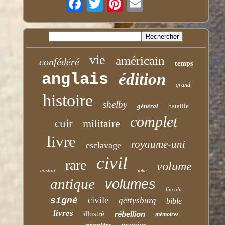
vie
américain
confédéré
temps
anglais
édition
grand
histoire
shelby
général
bataille
complet
cuir
militaire
livre
royaume-uni
esclavage
civil
rare
volume
easton
john
antique
volumes
lincoln
civile
signé
gettysburg
bible
livres
illustré
rébellion
mémoires