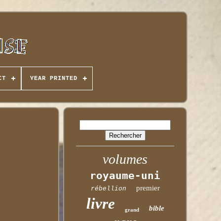
CT
YEAR PRINTED
volumes
royaume-uni
premier
rébellion
livre
bible
grand