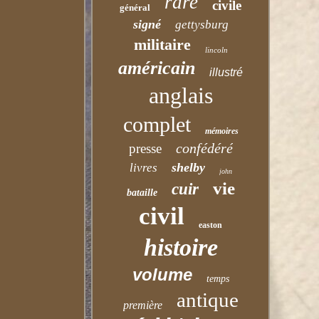
rare
civile
général
signé
gettysburg
militaire
lincoln
américain
illustré
anglais
complet
mémoires
confédéré
presse
shelby
livres
john
vie
cuir
bataille
civil
easton
histoire
volume
temps
antique
première