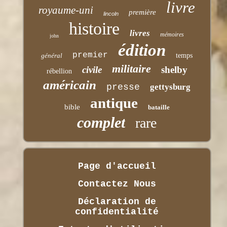
livre
royaume-uni
première
lincoln
histoire
livres
mémoires
john
édition
premier
général
temps
militaire
civile
shelby
rébellion
américain
presse
gettysburg
antique
bible
bataille
complet
rare
Page d'accueil
Contactez Nous
Déclaration de
confidentialité