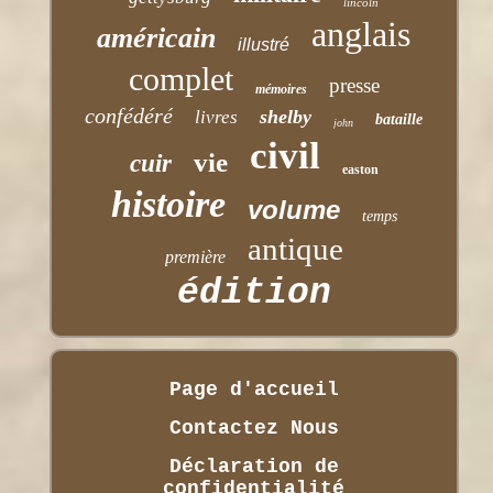
lincoln
anglais
américain
illustré
complet
presse
mémoires
confédéré
shelby
livres
bataille
john
civil
vie
cuir
easton
histoire
volume
temps
antique
première
édition
Page d'accueil
Contactez Nous
Déclaration de
confidentialité