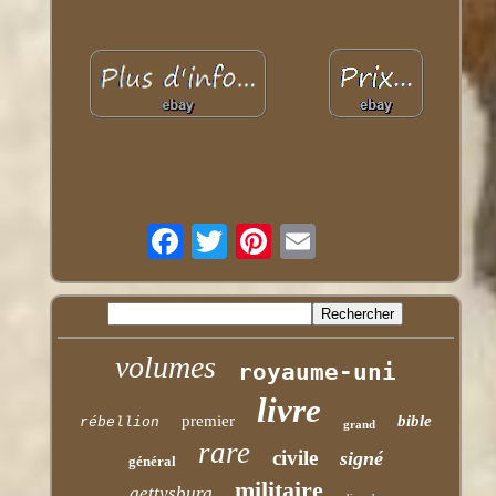
volumes
royaume-uni
livre
premier
bible
rébellion
grand
rare
civile
signé
général
militaire
gettysburg