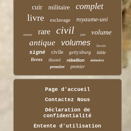
complet
cuir
militaire
livre
royaume-uni
esclavage
civil
rare
volume
easton
john
antique
volumes
lincoln
civile
signé
gettysburg
bible
livres
illustré
rébellion
mémoires
premier
première
Page d'accueil
Contactez Nous
Déclaration de
confidentialité
Entente d'utilisation