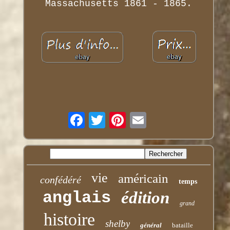
Massachusetts 1861 - 1865.
vie
américain
confédéré
temps
anglais
édition
grand
histoire
shelby
général
bataille