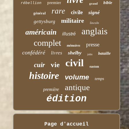
premier
bible
rébellion
grand
rare
civile
signé
général
militaire
gettysburg
lincoln
anglais
américain
illustré
complet
presse
mémoires
confédéré
shelby
livres
bataille
john
civil
vie
cuir
easton
histoire
volume
temps
antique
première
édition
Page d'accueil