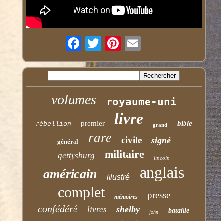
volumes
royaume-uni
livre
premier
bible
rébellion
grand
rare
civile
signé
général
militaire
gettysburg
lincoln
anglais
américain
illustré
complet
presse
mémoires
confédéré
shelby
livres
bataille
john