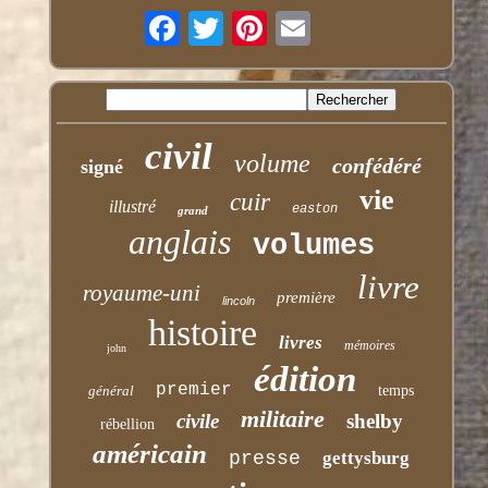
civil
volume
confédéré
signé
vie
cuir
illustré
easton
grand
anglais
volumes
livre
royaume-uni
première
lincoln
histoire
livres
mémoires
john
édition
premier
général
temps
militaire
civile
shelby
rébellion
américain
presse
gettysburg