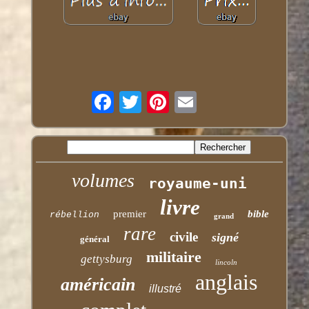
volumes
royaume-uni
livre
premier
bible
rébellion
grand
rare
civile
signé
général
militaire
gettysburg
lincoln
anglais
américain
illustré