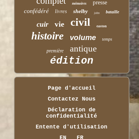
complet
presse
mémoires
confédéré
shelby
livres
bataille
john
civil
vie
cuir
easton
histoire
volume
temps
antique
première
édition
Page d'accueil
Contactez Nous
Déclaration de
confidentialité
Entente d'utilisation
EN
FR