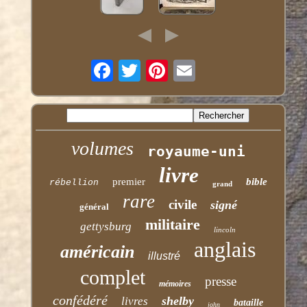
volumes
royaume-uni
livre
premier
bible
rébellion
grand
rare
civile
signé
général
militaire
gettysburg
lincoln
anglais
américain
illustré
complet
presse
mémoires
confédéré
shelby
livres
bataille
john