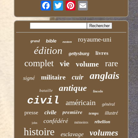
royaume-uni
bible
grand
easton
édition
livres
gettysburg
complet
rare
vie
volume
anglais
militaire
cuir
signé
antique
bataille
lincoln
civil
américain
général
première
civile
presse
illustré
temps
confédéré
mémoires
rébellion
john
histoire
volumes
esclavage