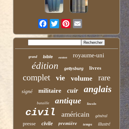
royaume-uni
bible
grand
easton
édition
livres
gettysburg
complet
rare
vie
volume
anglais
militaire
cuir
signé
antique
bataille
lincoln
civil
américain
général
première
civile
presse
illustré
temps