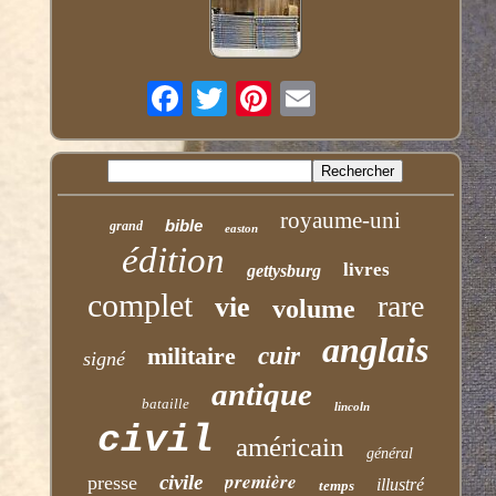
royaume-uni
bible
grand
easton
édition
livres
gettysburg
complet
rare
vie
volume
anglais
militaire
cuir
signé
antique
bataille
lincoln
civil
américain
général
première
civile
presse
illustré
temps