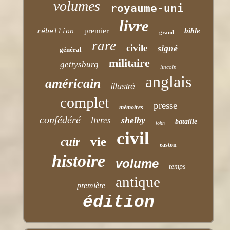
volumes
royaume-uni
livre
premier
bible
rébellion
grand
rare
civile
signé
général
militaire
gettysburg
lincoln
anglais
américain
illustré
complet
presse
mémoires
confédéré
shelby
livres
bataille
john
civil
vie
cuir
easton
histoire
volume
temps
antique
première
édition