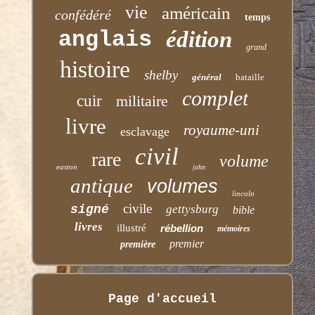
vie
américain
confédéré
temps
anglais
édition
grand
histoire
shelby
général
bataille
complet
cuir
militaire
livre
royaume-uni
esclavage
civil
rare
volume
easton
john
antique
volumes
lincoln
civile
signé
gettysburg
bible
livres
illustré
rébellion
mémoires
premier
première
Page d'accueil