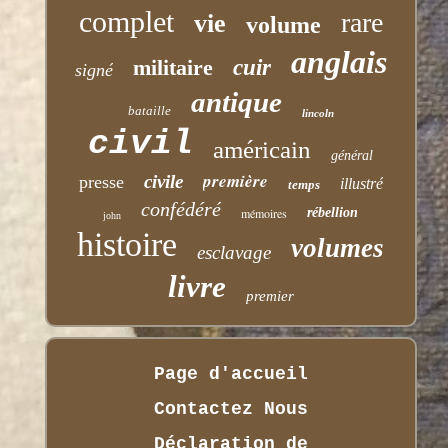
complet
rare
vie
volume
anglais
militaire
cuir
signé
antique
bataille
lincoln
civil
américain
général
première
civile
presse
illustré
temps
confédéré
mémoires
rébellion
john
histoire
volumes
esclavage
livre
premier
Page d'accueil
Contactez Nous
Déclaration de