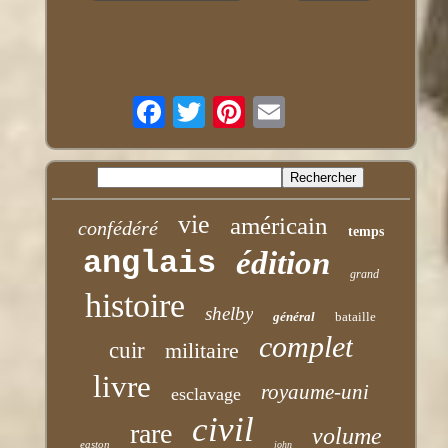
vie
américain
confédéré
temps
anglais
édition
grand
histoire
shelby
général
bataille
complet
cuir
militaire
livre
royaume-uni
esclavage
civil
rare
volume
easton
john