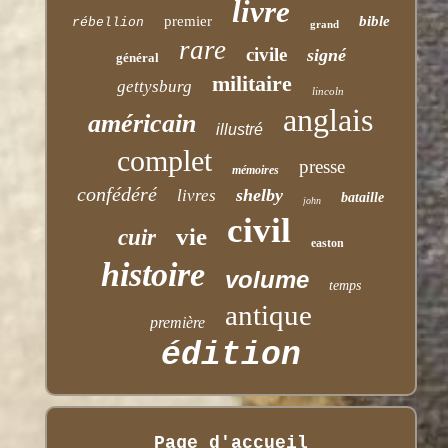
livre
premier
bible
rébellion
grand
rare
civile
signé
général
militaire
gettysburg
lincoln
anglais
américain
illustré
complet
presse
mémoires
confédéré
shelby
livres
bataille
john
civil
vie
cuir
easton
histoire
volume
temps
antique
première
édition
Page d'accueil