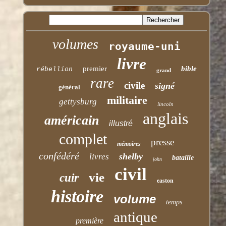
volumes
royaume-uni
livre
premier
bible
rébellion
grand
rare
civile
signé
général
militaire
gettysburg
lincoln
anglais
américain
illustré
complet
presse
mémoires
confédéré
shelby
livres
bataille
john
civil
vie
cuir
easton
histoire
volume
temps
antique
première