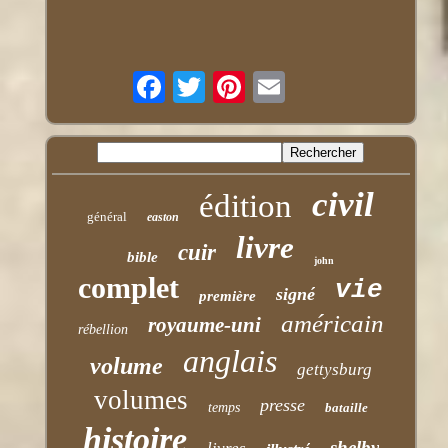
civil
édition
général
easton
livre
cuir
bible
john
complet
vie
signé
première
américain
royaume-uni
rébellion
anglais
volume
gettysburg
volumes
presse
temps
bataille
histoire
shelby