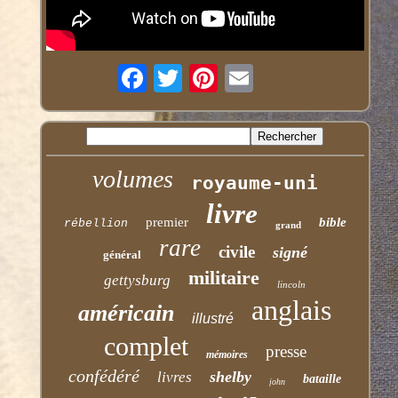
volumes
royaume-uni
livre
premier
bible
rébellion
grand
rare
civile
signé
général
militaire
gettysburg
lincoln
anglais
américain
illustré
complet
presse
mémoires
confédéré
shelby
livres
bataille
john