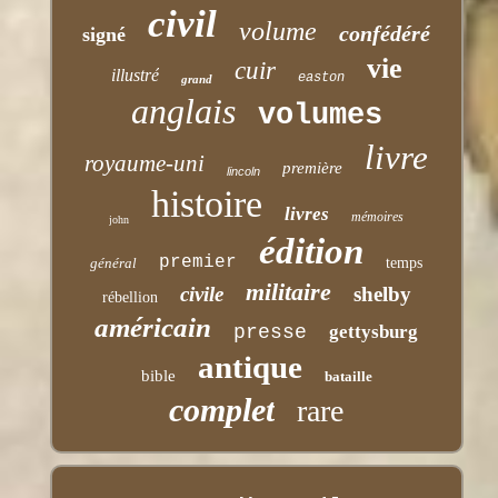
civil
volume
confédéré
signé
vie
cuir
illustré
easton
grand
anglais
volumes
livre
royaume-uni
première
lincoln
histoire
livres
mémoires
john
édition
premier
général
temps
militaire
civile
shelby
rébellion
américain
presse
gettysburg
antique
bible
bataille
complet
rare