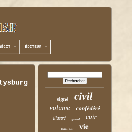
RÉCIT
ÉDITEUR
tysburg
civil
signé
volume
confédéré
cuir
illustré
grand
vie
easton