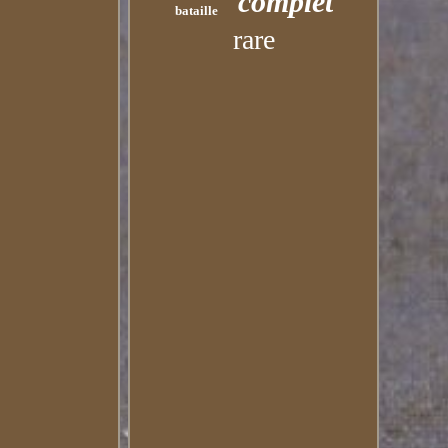
complet
bataille
rare