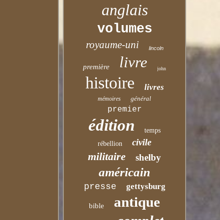
anglais
volumes
royaume-uni
lincoln
livre
première
john
histoire
livres
général
mémoires
premier
édition
temps
civile
rébellion
militaire
shelby
américain
presse
gettysburg
antique
bible