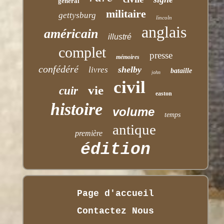
général
militaire
gettysburg
lincoln
anglais
américain
illustré
complet
presse
mémoires
confédéré
shelby
livres
bataille
john
civil
vie
cuir
easton
histoire
volume
temps
antique
première
édition
Page d'accueil
Contactez Nous