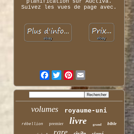
planification sur Auctiva.
Suivez les vues de page avec.
volumes
royaume-uni
livre
premier
bible
rébellion
grand
rare
civile
signé