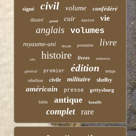
civil
volume
confédéré
signé
vie
cuir
illustré
easton
grand
anglais
volumes
livre
royaume-uni
première
lincoln
histoire
livres
mémoires
john
édition
premier
général
temps
militaire
civile
shelby
rébellion
américain
presse
gettysburg
antique
bible
bataille
complet
rare