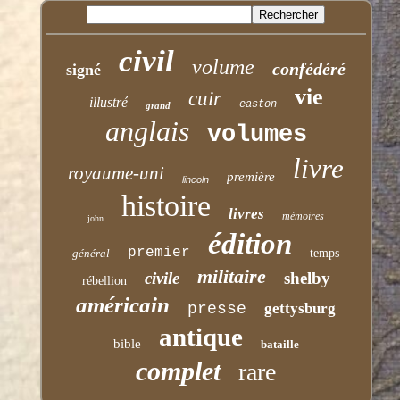
civil
volume
confédéré
signé
vie
cuir
illustré
easton
grand
anglais
volumes
livre
royaume-uni
première
lincoln
histoire
livres
mémoires
john
édition
premier
général
temps
militaire
civile
shelby
rébellion
américain
presse
gettysburg
antique
bible
bataille
complet
rare