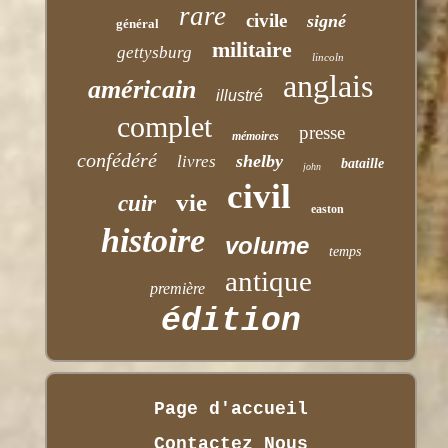
rare
civile
signé
général
militaire
gettysburg
lincoln
anglais
américain
illustré
complet
presse
mémoires
confédéré
shelby
livres
bataille
john
civil
vie
cuir
easton
histoire
volume
temps
antique
première
édition
Page d'accueil
Contactez Nous