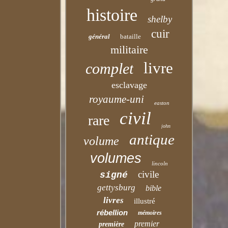
histoire
shelby
cuir
général
bataille
militaire
livre
complet
esclavage
royaume-uni
easton
civil
rare
john
antique
volume
volumes
lincoln
civile
signé
gettysburg
bible
livres
illustré
rébellion
mémoires
premier
première